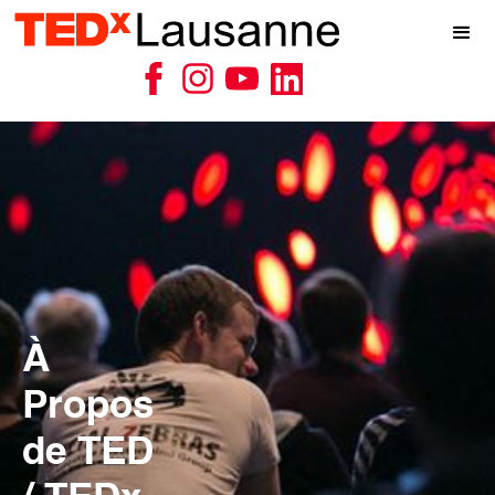
À
Propos
de TED