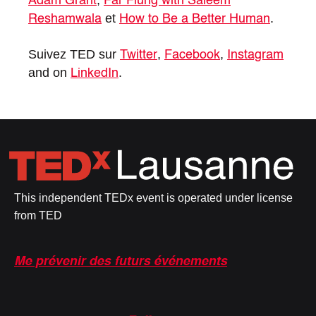
Adam Grant
Far Flung with Saleem
et
.
Reshamwala
How to Be a Better Human
Suivez TED sur
,
,
Twitter
Facebook
Instagram
and on
.
LinkedIn
This independent TEDx event is operated under license
from TED
Me prévenir des futurs événements